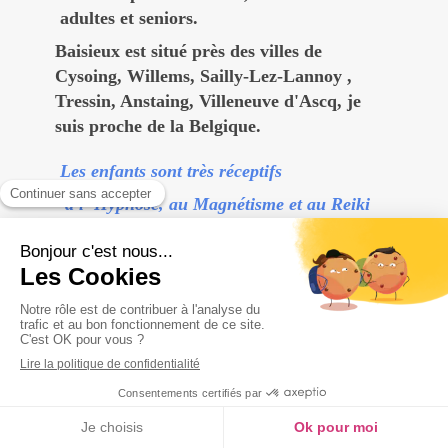
adultes et seniors.
Baisieux est situé près des villes de
Cysoing, Willems, Sailly-Lez-Lannoy ,
Tressin, Anstaing, Villeneuve d'Ascq, je
suis proche de la Belgique.
Les enfants sont très réceptifs
à l 'Hypnose, au Magnétisme et au Reiki
.Je les accueille à partir de 6 ans en
hypnose, 3 ans en reiki et magnétisme
Ils doivent obligatoirement être accompagnés
de leur(s) parent(s)
MENU
Appeler
Localisation