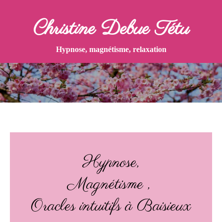
Christine Debue Tétu
Hypnose, magnétisme, relaxation
Hypnose,
Magnétisme ,
Oracles intuitifs à Baisieux